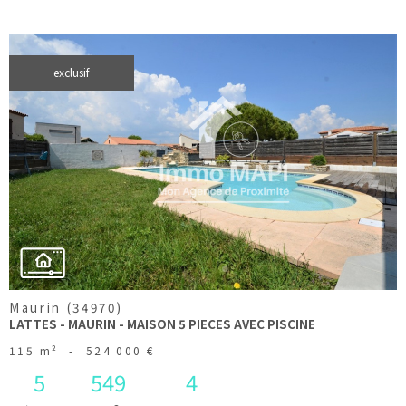
exclusif
voir le
bien
Maurin (34970)
LATTES - MAURIN - MAISON 5 PIECES AVEC PISCINE
115 m²
-
524 000 €
5
549
4