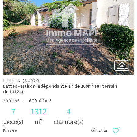
voir le
bien
Lattes (34970)
Lattes - Maison indépendante T7 de 200m² sur terrain
de 1312m²
200 m²
-
679 000 €
7
1312
4
pièce(s)
m²
chambre(s)
Sélection
Réf : 1758
Sélectionner