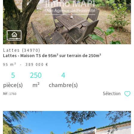
bien
Lattes (34970)
Lattes - Maison T5 de 95m² sur terrain de 250m²
95 m²
-
389 000 €
5
250
4
pièce(s)
m²
chambre(s)
Sélection
Réf : 1760
Sél