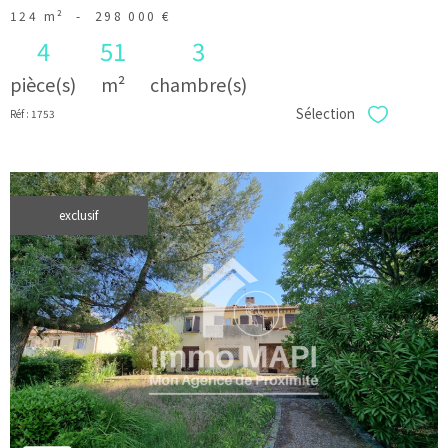
124 m²
-
298 000 €
4
51
3
pièce(s)
m²
chambre(s)
Sélection
Réf : 1753
Sélectionner
exclusif
voir le
bien