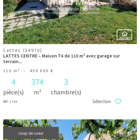
bien
Lattes (34970)
LATTES CENTRE – Maison T4 de 110 m² avec garage sur
terrain...
110 m²
-
450 000 €
4
374
3
pièce(s)
m²
chambre(s)
Sélection
Réf : 1744
Sélectionner
coup de coeur