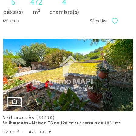
6
472
4
pièce(s)
m²
chambre(s)
Sélection
Réf : 1735-1
Sélectionner
voir le
bien
Vailhauquès (34570)
Vailhauquès - Maison T6 de 120 m² sur terrain de 1051 m²
120 m²
-
470 000 €