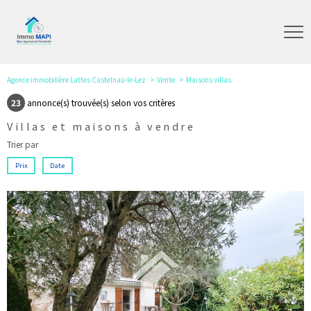
Agence immobilière Lattes Castelnau-le-Lez
Vente
Maisons villas
23
annonce(s) trouvée(s) selon vos critères
Villas et maisons à vendre
Trier par
Prix
Date
voir le