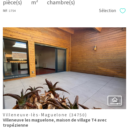
pièce(s)
m²
chambre(s)
Sélection
Réf : 1754
Sél
voir le
bien
Villeneuve-lès-Maguelone (34750)
Villeneuve les maguelone, maison de village T4 avec
tropézienne