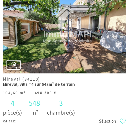
voir le
bien
Mireval (34110)
Mireval, villa T4 sur 548m² de terrain
104,60 m²
-
498 500 €
4
548
3
pièce(s)
m²
chambre(s)
Sélection
Réf : 1752
Sél