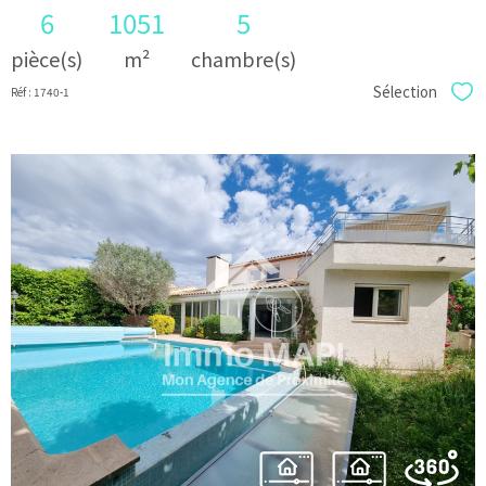
6
1051
5
pièce(s)
m²
chambre(s)
Sélection
Réf : 1740-1
Sél
voir le
bien