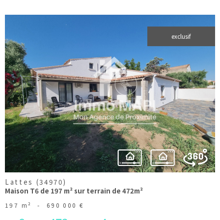
exclusif
voir le
bien
Lattes (34970)
Maison T6 de 197 m² sur terrain de 472m²
197 m²
-
690 000 €