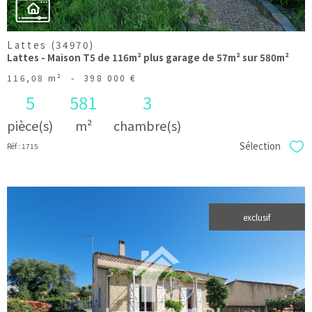
Lattes (34970)
Lattes - Maison T5 de 116m² plus garage de 57m² sur 580m²
116,08 m²
-
398 000 €
5
581
3
pièce(s)
m²
chambre(s)
Sélection
Réf : 1715
Sél
exclusif
voir le