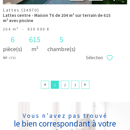
Lattes (34970)
Lattes centre - Maison T6 de 204 m² sur terrain de 615
m² avec piscine
204 m²
-
830 000 €
6
615
5
pièce(s)
m²
chambre(s)
Sélection
Réf : 1731
Sélectionner
1
2
3
Vous n'avez pas trouvé
le bien correspondant à votre