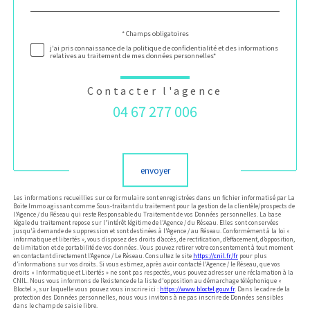
défaut
Validation
* Champs obligatoires
j'ai pris connaissance de la politique de confidentialité et des informations
relatives au traitement de mes données personnelles*
Contacter l'agence
04 67 277 006
Validation
envoyer
Les informations recueillies sur ce formulaire sont enregistrées dans un fichier informatisé par La
Boite Immo agissant comme Sous-traitant du traitement pour la gestion de la clientèle/prospects de
l'Agence / du Réseau qui reste Responsable du Traitement de vos Données personnelles. La base
légale du traitement repose sur l'intérêt légitime de l'Agence / du Réseau. Elles sont conservées
jusqu'à demande de suppression et sont destinées à l'Agence / au Réseau. Conformément à la loi «
informatique et libertés », vous disposez des droits d’accès, de rectification, d’effacement, d’opposition,
de limitation et de portabilité de vos données. Vous pouvez retirer votre consentement à tout moment
en contactant directement l’Agence / Le Réseau. Consultez le site
https://cnil.fr/fr
pour plus
d’informations sur vos droits. Si vous estimez, après avoir contacté l'Agence / le Réseau, que vos
droits « Informatique et Libertés » ne sont pas respectés, vous pouvez adresser une réclamation à la
CNIL. Nous vous informons de l’existence de la liste d'opposition au démarchage téléphonique «
Bloctel », sur laquelle vous pouvez vous inscrire ici :
https://www.bloctel.gouv.fr
. Dans le cadre de la
protection des Données personnelles, nous vous invitons à ne pas inscrire de Données sensibles
dans le champ de saisie libre.