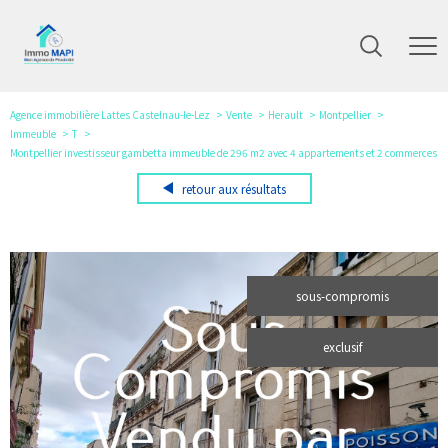
Agence immobilière Lattes Castelnau-le-Lez
Vente
Herault
Montpellier
Immeuble
T
Montpellier investisseur gambetta immeuble de 296 m2 avec 4 appartements et 2 commerces
retour aux résultats
sous-compromis
exclusif