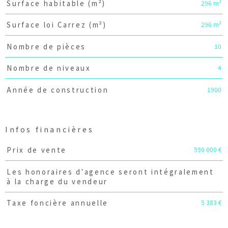
296 m²
Surface habitable (m²)
296 m²
Surface loi Carrez (m²)
10
Nombre de pièces
4
Nombre de niveaux
1900
Année de construction
Infos financières
Caractéristiques
Valeurs
590 000 €
Prix de vente
Les honoraires d'agence seront intégralement
à la charge du vendeur
5 383 €
Taxe foncière annuelle