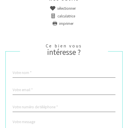
sélectionner
calculatrice
imprimer
Ce bien vous
intéresse ?
Nom
Fieldset
*
par
défaut
email
*
Téléphone
*
Message
Fieldset
*
par