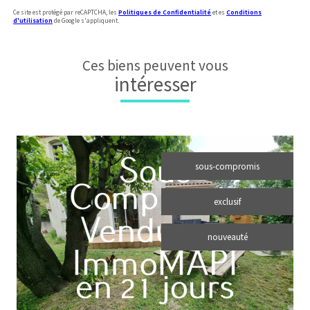
Ce site est protégé par reCAPTCHA, les
Politiques de Confidentialité
et es
Conditions
d'utilisation
de Google s'appliquent.
Ces biens peuvent vous
intéresser
sous-compromis
exclusif
nouveauté
voir le bien