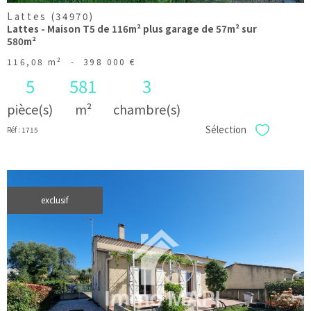
Lattes (34970)
Lattes - Maison T5 de 116m² plus garage de 57m² sur
580m²
116,08 m²
-
398 000 €
5
581
3
pièce(s)
m²
chambre(s)
Sélection
Réf : 1715
Sélectionner
exclusif
voir le
bien