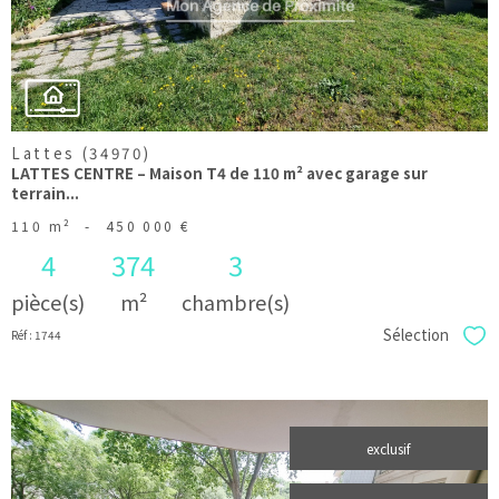
Lattes (34970)
LATTES CENTRE – Maison T4 de 110 m² avec garage sur
terrain...
110 m²
-
450 000 €
4
374
3
pièce(s)
m²
chambre(s)
Sélection
Réf : 1744
Sél
exclusif