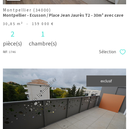
Montpellier (34000)
Montpellier - Ecusson / Place Jean Jaurès T2 - 30m² avec cave
30,85 m²
-
159 000 €
2
1
pièce(s)
chambre(s)
Sélection
Réf : 1746
Sél
exclusif
voir le
bien