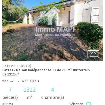
voir le
bien
Lattes (34970)
Lattes - Maison indépendante T7 de 200m² sur terrain
de 1312m²
200 m²
-
679 000 €
7
1312
4
pièce(s)
m²
chambre(s)
Sélection
Réf : 1758