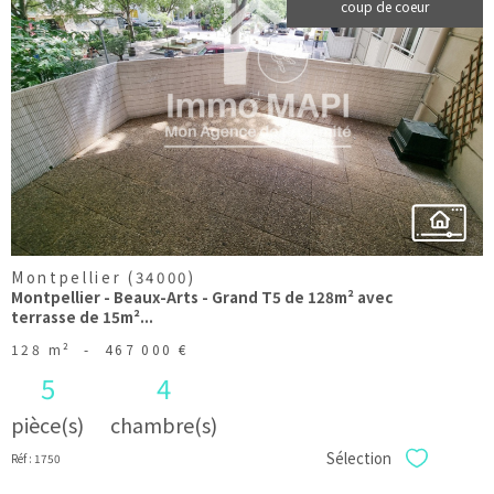
coup de coeur
voir le
bien
Montpellier (34000)
Montpellier - Beaux-Arts - Grand T5 de 128m² avec
terrasse de 15m²...
128 m²
-
467 000 €
5
4
pièce(s)
chambre(s)
Sélection
Réf : 1750
Sélectionner