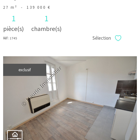
27 m²
-
139 000 €
1
1
pièce(s)
chambre(s)
Sélection
Réf : 1745
Sélectionner
exclusif
voir le
bien