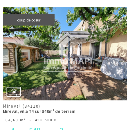
coup de coeur
voir le
bien
Mireval (34110)
Mireval, villa T4 sur 548m² de terrain
104,60 m²
-
498 500 €
4
548
3