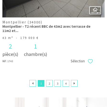
Montpellier (34000)
Montpellier - T2 récent BBC de 43m2 avec terrasse de
11m2 et...
43 m²
-
179 000 €
2
1
pièce(s)
chambre(s)
Sélection
Réf : 1743
Sélectionner
1
2
3
4