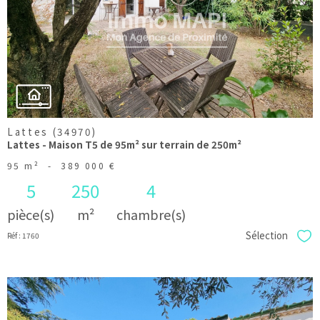
bien
Lattes (34970)
Lattes - Maison T5 de 95m² sur terrain de 250m²
95 m²
-
389 000 €
5
250
4
pièce(s)
m²
chambre(s)
Sélection
Réf : 1760
Sél