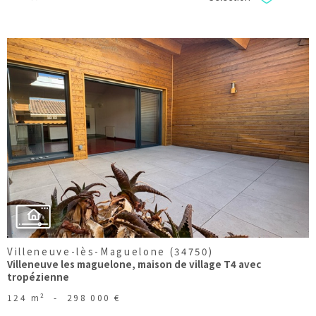
Sélectionner
voir le
bien
Villeneuve-lès-Maguelone (34750)
Villeneuve les maguelone, maison de village T4 avec
tropézienne
124 m²
-
298 000 €