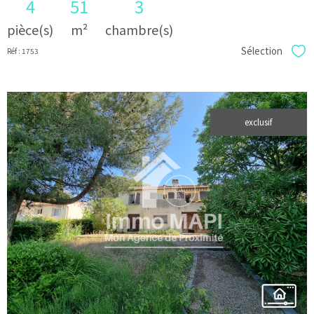
4
51
3
pièce(s)
m²
chambre(s)
Sélection
Réf : 1753
Sél
exclusif
voir le
bien