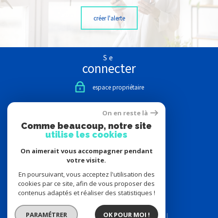
créer l'alerte
Se
connecter
espace propriétaire
Nous
On en reste là
suivre
Comme beaucoup, notre site
utilise les cookies
On aimerait vous accompagner pendant
votre visite.
Nous
adhérons
En poursuivant, vous acceptez l'utilisation des
cookies par ce site, afin de vous proposer des
contenus adaptés et réaliser des statistiques !
PARAMÉTRER
OK POUR MOI !
© 2026 | Tous droits réservés | Traduction powered by Google |