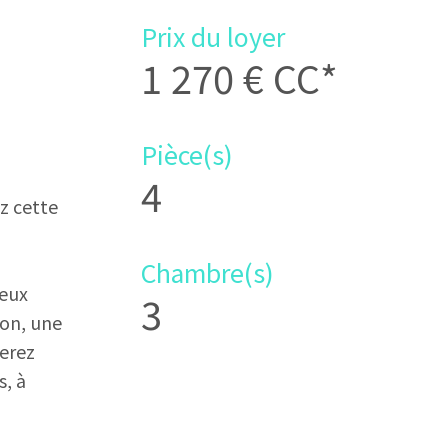
Prix du loyer
1 270 €
CC*
Pièce(s)
4
z cette
Chambre(s)
deux
3
con, une
verez
s, à