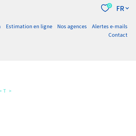
Langue
0
FR
n
Estimation en ligne
Nos agences
Alertes e-mails
Contact
T