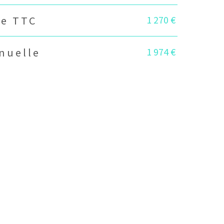
1 270 €
ie TTC
1 974 €
nuelle