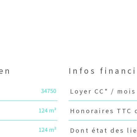
ien
Infos financ
34750
Caractéristiques
Valeurs
Loyer CC* / mois
124 m²
Honoraires TTC c
124 m²
Dont état des li