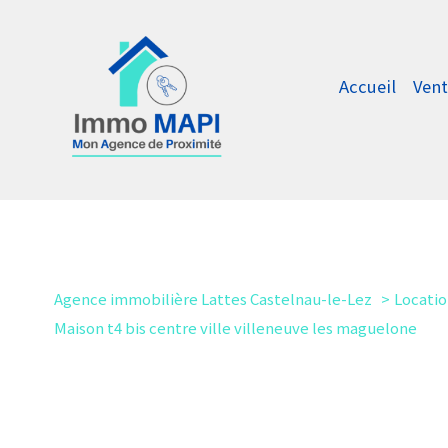
Accueil
Vent
Maisons 
Appart
Neuf
Immo P
Autres
Agence immobilière Lattes Castelnau-le-Lez
Locati
Maison t4 bis centre ville villeneuve les maguelone