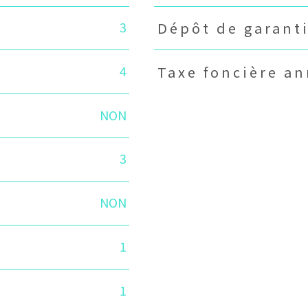
3
Dépôt de garant
4
Taxe foncière an
NON
3
NON
1
1