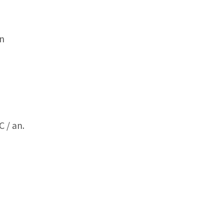
n
 / an.