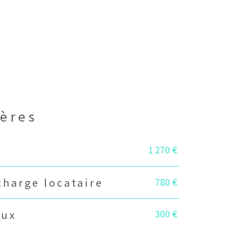
ières
1 270 €
780 €
harge locataire
300 €
eux