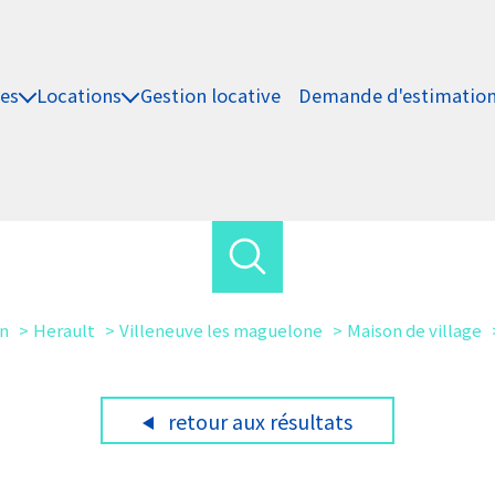
es
Locations
Gestion locative
Demande d'estimatio
/ Villas
Maisons / Villas
ements
Appartements
Immo Pro
ro
Autres
on
Herault
Villeneuve les maguelone
Maison de village
retour aux résultats