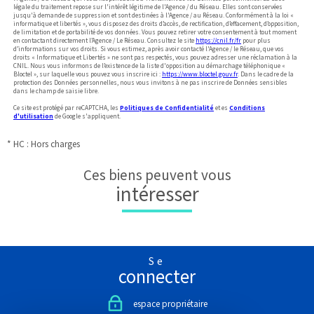
légale du traitement repose sur l'intérêt légitime de l'Agence / du Réseau. Elles sont conservées
jusqu'à demande de suppression et sont destinées à l'Agence / au Réseau. Conformément à la loi «
informatique et libertés », vous disposez des droits d’accès, de rectification, d’effacement, d’opposition,
de limitation et de portabilité de vos données. Vous pouvez retirer votre consentement à tout moment
en contactant directement l’Agence / Le Réseau. Consultez le site
https://cnil.fr/fr
pour plus
d’informations sur vos droits. Si vous estimez, après avoir contacté l'Agence / le Réseau, que vos
droits « Informatique et Libertés » ne sont pas respectés, vous pouvez adresser une réclamation à la
CNIL. Nous vous informons de l’existence de la liste d'opposition au démarchage téléphonique «
Bloctel », sur laquelle vous pouvez vous inscrire ici :
https://www.bloctel.gouv.fr
. Dans le cadre de la
protection des Données personnelles, nous vous invitons à ne pas inscrire de Données sensibles
dans le champ de saisie libre.
Ce site est protégé par reCAPTCHA, les
Politiques de Confidentialité
et es
Conditions
d'utilisation
de Google s'appliquent.
* HC : Hors charges
Ces biens peuvent vous
intéresser
Se
connecter
espace propriétaire