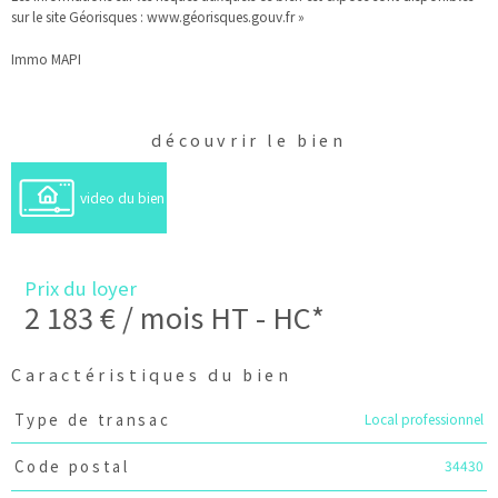
sur le site Géorisques : www.géorisques.gouv.fr »
Immo MAPI
découvrir le bien
video du bien
Prix du loyer
2 183 € / mois
HT - HC*
Caractéristiques du bien
Caractéristiques
Valeurs
Local professionnel
Type de transac
34430
Code postal