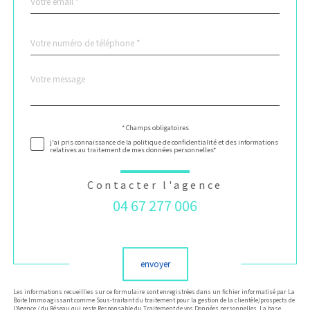
*
Téléphone
*
Message
Fieldset
*
par
défaut
Validation
* Champs obligatoires
j'ai pris connaissance de la politique de confidentialité et des informations
relatives au traitement de mes données personnelles*
Contacter l'agence
04 67 277 006
Validation
envoyer
Les informations recueillies sur ce formulaire sont enregistrées dans un fichier informatisé par La
Boite Immo agissant comme Sous-traitant du traitement pour la gestion de la clientèle/prospects de
l'Agence / du Réseau qui reste Responsable du Traitement de vos Données personnelles. La base