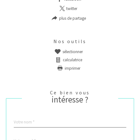
twitter
plus de partage
Nos outils
sélectionner
calculatrice
imprimer
Ce bien vous
intéresse ?
Nom
Fieldset
*
par
défaut
email