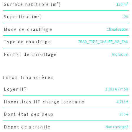
120 m²
Surface habitable (m²)
120
Superficie (m²)
Climatisation
Mode de chauffage
TRAD_TYPE_CHAUFF_AIR_EAU
Type de chauffage
Individuel
Format de chauffage
Infos financières
Caractéristiques
Valeurs
2 183 € / mois
Loyer HT
4 716 €
Honoraires HT charge locataire
300 €
Dont état des lieux
Non renseigné
Dépot de garantie